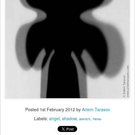
Posted
1st February 2012
by
Artem Tarasov
Labels:
angel
shadow
ангел
тень